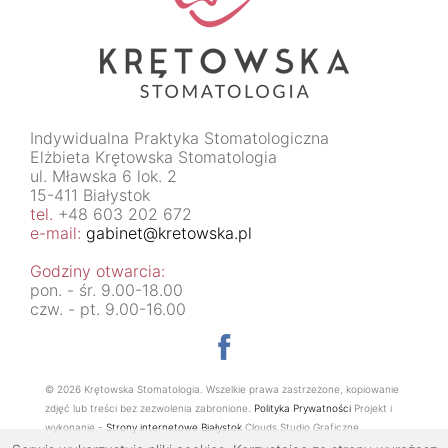
Indywidualna Praktyka Stomatologiczna
Elżbieta Krętowska Stomatologia
ul. Mławska 6 lok. 2
15-411 Białystok
tel.
+48 603 202 672
e-mail:
gabinet@kretowska.pl
Godziny otwarcia:
pon. - śr. 9.00-18.00
czw. - pt. 9.00-16.00
© 2026 Krętowska Stomatologia. Wszelkie prawa zastrzeżone, kopiowanie
zdjęć lub treści bez zezwolenia zabronione.
Polityka Prywatności
Projekt i
wykonanie -
Strony internetowe Białystok
Clouds Studio Graficzne